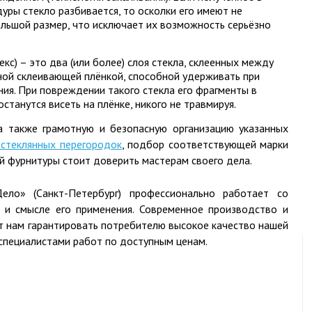
уры стекло разбивается, то осколки его имеют не
льшой размер, что исключает их возможность серьёзно
кс) – это два (или более) слоя стекла, склеенных между
ной склеивающей плёнкой, способной удерживать при
ния. При повреждении такого стекла его фрагменты в
танутся висеть на плёнке, никого не травмируя.
а также грамотную и безопасную организацию указанных
 стеклянных перегородок
, подбор соответствующей марки
ой фурнитуры стоит доверить мастерам своего дела.
ло» (Санкт-Петербург) профессионально работает со
 и смысле его применения. Современное производство и
т нам гарантировать потребителю высокое качество нашей
специалистами работ по доступным ценам.