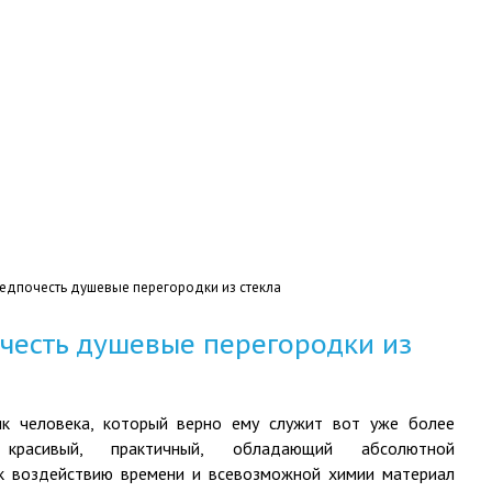
Мы ра
Цены
Наши работы
Статьи
Контакты
редпочесть душевые перегородки из стекла
честь душевые перегородки из
к человека, который верно ему служит вот уже более
расивый, практичный, обладающий абсолютной
к воздействию времени и всевозможной химии материал